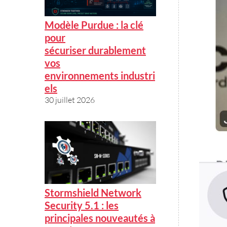
Modèle Purdue : la clé
pour
sécuriser durablement
vos
environnements industri
els
30 juillet 2026
Stormshield Network
Security 5.1 : les
principales nouveautés à