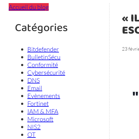
Accueil du blog
« I
Catégories
ES
Bitdefender
23 févr
BulletinSécu
Conformité
Cybersécurité
DNS
Email
Evènements
Fortinet
IAM & MFA
Microsoft
NIS2
OT