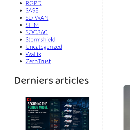
RGPD
SASE
SD-WAN
SIEM
SOC360
Stormshield
Uncategorized
Wallix
ZeroTrust
Derniers articles