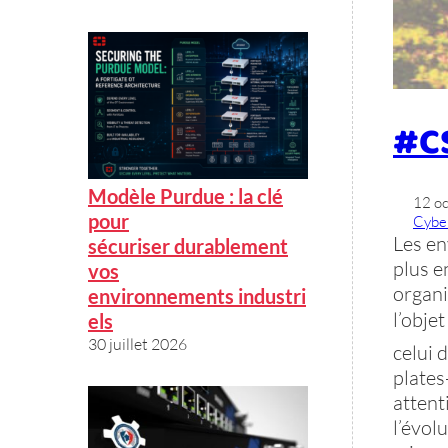
#C
Modèle Purdue : la clé
12 o
pour
Cybe
Les e
sécuriser durablement
plus e
vos
organi
environnements industri
l’obje
els
30 juillet 2026
celui 
plates
attent
l’évol