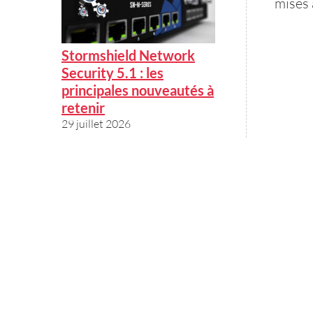
mises 
Stormshield Network
Security 5.1 : les
principales nouveautés à
retenir
29 juillet 2026
(BS169) OpenAI /
Sovereignty / EU-Russia
/ Pegasus /
Cyberattacks / Latest
vulns / News