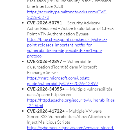
Escalation (PE) Vulnerability in the Command
Line Interface (CLI)
https://security.paloaltonetworks.com/CVE-
2026-0272
CVE-2026-50751
— Security Advisory –
Action Required – Active Exploitation of Check
Point VPN Authentication Bypass
https://blog.checkpoint.com/security/check-
point-releases-important-hotfix-for-
vulnerabilities-in-deprecated-ikev1-vpn-
protocol
CVE-2026-42897
— Vulnérabilité
d’usurpation d’identité dans Microsoft
Exchange Server
https://msrc.microsoft.com/update-
guide/vulnerability/CVE-2026-42897
CVE-2026-34355+
— Multiple vulnérabilités
dans Apache http Server
https://httpd.apache.org/security/vulnerabilities
_24.html
CVE-2026-41722+
– Multiple VMware
Stored XSS Vulnerabilities Allow Attackers to
Inject Malicious Scripts
https://cybersecuritynews.com/vmware-stored-