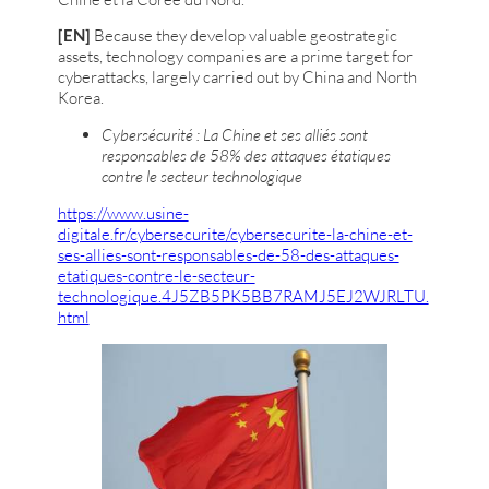
[EN]
Because they develop valuable geostrategic
assets, technology companies are a prime target for
cyberattacks, largely carried out by China and North
Korea.
Cybersécurité : La Chine et ses alliés sont
responsables de 58% des attaques étatiques
contre le secteur technologique
https://www.usine-
digitale.fr/cybersecurite/cybersecurite-la-chine-et-
ses-allies-sont-responsables-de-58-des-attaques-
etatiques-contre-le-secteur-
technologique.4J5ZB5PK5BB7RAMJ5EJ2WJRLTU.
html