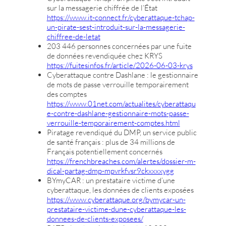
sur la messagerie chiffrée de l’État
https://www.it-connect.fr/cyberattaque-tchap-
un-pirate-sest-introduit-sur-la-messagerie-
chiffree-de-letat
203 446 personnes concernées par une fuite
de données revendiquée chez KRYS
https://fuitesinfos.fr/article/2026-06-03-krys
Cyberattaque contre Dashlane : le gestionnaire
de mots de passe verrouille temporairement
des comptes
https://www.01net.com/actualites/cyberattaqu
e-contre-dashlane-gestionnaire-mots-passe-
verrouille-temporairement-comptes.html
Piratage revendiqué du DMP, un service public
de santé français : plus de 34 millions de
Français potentiellement concernés
https://frenchbreaches.com/alertes/dossier-m-
dical-partag-dmp-mpvrkfvsr9ckxxxxygg
BYmyCAR : un prestataire victime d’une
cyberattaque, les données de clients exposées
https://www.cyberattaque.org/bymycar-un-
prestataire-victime-dune-cyberattaque-les-
donnees-de-clients-exposees/