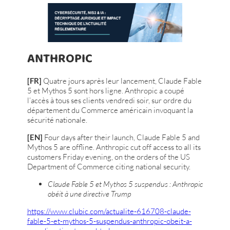
ANTHROPIC
[FR]
Quatre jours après leur lancement, Claude Fable
5 et Mythos 5 sont hors ligne. Anthropic a coupé
l’accès à tous ses clients vendredi soir, sur ordre du
département du Commerce américain invoquant la
sécurité nationale.
[EN]
Four days after their launch, Claude Fable 5 and
Mythos 5 are offline. Anthropic cut off access to all its
customers Friday evening, on the orders of the US
Department of Commerce citing national security.
Claude Fable 5 et Mythos 5 suspendus : Anthropic
obéit à une directive Trump
https://www.clubic.com/actualite-616708-claude-
fable-5-et-mythos-5-suspendus-anthropic-obeit-a-