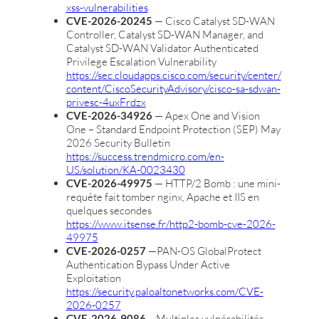
xss-vulnerabilities
CVE-2026-20245
— Cisco Catalyst SD-WAN
Controller, Catalyst SD-WAN Manager, and
Catalyst SD-WAN Validator Authenticated
Privilege Escalation Vulnerability
https://sec.cloudapps.cisco.com/security/center/
content/CiscoSecurityAdvisory/cisco-sa-sdwan-
privesc-4uxFrdzx
CVE-2026-34926
— Apex One and Vision
One – Standard Endpoint Protection (SEP) May
2026 Security Bulletin
https://success.trendmicro.com/en-
US/solution/KA-0023430
CVE-2026-49975
— HTTP/2 Bomb : une mini-
requête fait tomber nginx, Apache et IIS en
quelques secondes
https://www.itsense.fr/http2-bomb-cve-2026-
49975
CVE-2026-0257
—PAN-OS GlobalProtect
Authentication Bypass Under Active
Exploitation
https://security.paloaltonetworks.com/CVE-
2026-0257
CVE-2026-9086
– Multiples vulnérabilités