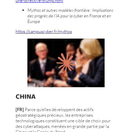
une-directive-trump.html
Mythos et autres modèles-frontière : Implications
des progrès de l’IA pour la cyber en France et en
Europe
https://campuscyber.fr/mythos
CHINA
[FR]
Parce qu’elles développent des actifs
géostratégiques précieux, les entreprises
technologiques constituent une cible de choix pour
des cyberattaques, menées en grande partie par la
Chine et la Corée du Nord.