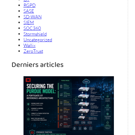
RGPD
SASE
SD-WAN
SIEM
SOC360
Stormshield
Uncategorized
Wallix
ZeroTrust
Derniers articles