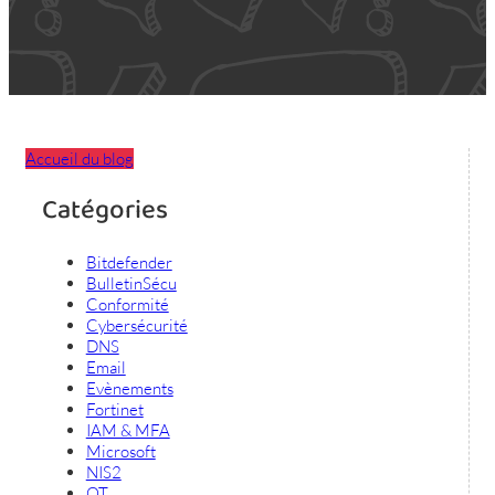
Accueil du blog
Catégories
Bitdefender
BulletinSécu
Conformité
Cybersécurité
DNS
Email
Evènements
Fortinet
IAM & MFA
Microsoft
NIS2
OT