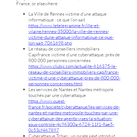
France, or elsewhere:
La Ville de Rennes victime d’une attaque
informatique : ce que l’on sait
https://www.letelegramme.fr/ille-et-
vilaine/rennes-35000/la-ville-de-rennes-
victime-dune-attaque-informatique-ce-que-
lon-sait-7061698.php
Le réseau de conseillers immobiliers
Capifrance victime d’une cyberattaque, près de
800 000 personnes concernées
https://www.clubic.com/actualite-616375-le-
reseau-de-conseillers-immobiliers-capifrance-
victime-d-une-cyberattaque-pres-de-800-000-
personnes-concernees.html
Les services de Nantes et Nantes métropole
touchés par une cyberattaque
https://www.ouest-
france.fr/societe/cyberattaque/les-services-de-
nantes-et-nantes-metropole-touches-par-une-
cyberattaque-des-agents-vises-la-situation-
sous-controle-4c96300a-6724-11f1-8ae5-
0c53cf467897
Cyberattaque Tchap : un pirate s’est introduit