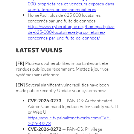
000-proprietaires-et-vendeurs-exposes-dans-
une-fuite-de-donnees-immobilieres
HomePad : plus de 625 000 locataires
concernés par une fuite de données
https://www.cyberattaque.org/homepad-plus-
de-625-000-locataires-et-proprietaires-
concernes-par-une-fuite-de-donnees/
LATEST VULNS
[FR]
Plusieurs vulnérabilités importantes ont été
rendues publiques récemment. Mettez à jour vos
systèmes sans attendre.
[EN]
Several significant vulnerabilities have been
made public recently. Update your systems now.
CVE-2026-0273
— PAN-OS: Authenticated
Admin Command Injection Vulnerability via CLI
or Web UI
https://security.paloaltonetworks.com/CVE-
2026-0273
CVE-2026-0272
— PAN-OS: Privilege