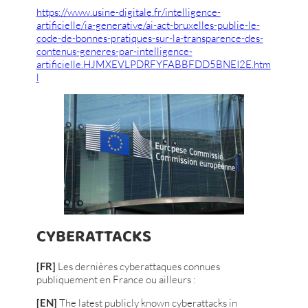
https://www.usine-digitale.fr/intelligence-
artificielle/ia-generative/ai-act-bruxelles-publie-le-
code-de-bonnes-pratiques-sur-la-transparence-des-
contenus-generes-par-intelligence-
artificielle.HJMXEVLPDRFYFABBFDD5BNEI2E.htm
l
CYBERATTACKS
[FR]
Les dernières cyberattaques connues
publiquement en France ou ailleurs :
[EN]
The latest publicly known cyberattacks in