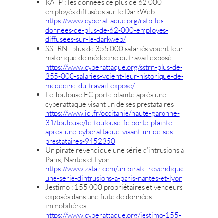
RATP : les données de plus de 62 000
employés diffusées sur le DarkWeb
https://www.cyberattaque.org/ratp-les-
donnees-de-plus-de-62-000-employes-
diffusees-sur-le-darkweb/
SSTRN : plus de 355 000 salariés voient leur
historique de médecine du travail exposé
https://www.cyberattaque.org/sstrn-plus-de-
355-000-salaries-voient-leur-historique-de-
medecine-du-travail-expose/
Le Toulouse FC porte plainte après une
cyberattaque visant un de ses prestataires
https://www.ici.fr/occitanie/haute-garonne-
31/toulouse/le-toulouse-fc-porte-plainte-
apres-une-cyberattaque-visant-un-de-ses-
prestataires-9452350
Un pirate revendique une série d’intrusions à
Paris, Nantes et Lyon
https://www.zataz.com/un-pirate-revendique-
une-serie-dintrusions-a-paris-nantes-et-lyon
Jestimo : 155 000 propriétaires et vendeurs
exposés dans une fuite de données
immobilières
https://www.cyberattaque.org/jestimo-155-