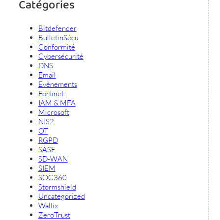
Catégories
Bitdefender
BulletinSécu
Conformité
Cybersécurité
DNS
Email
Evènements
Fortinet
IAM & MFA
Microsoft
NIS2
OT
RGPD
SASE
SD-WAN
SIEM
SOC360
Stormshield
Uncategorized
Wallix
ZeroTrust